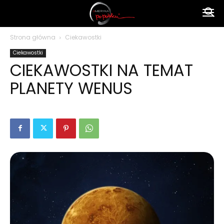
Ameryka
Strona główna
Ciekawostki
Ciekawostki
po
CIEKAWOSTKI NA TEMAT
PLANETY WENUS
polsku