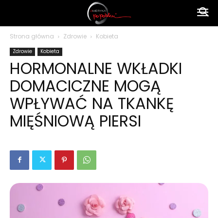
Ameryka
Strona główna
Zdrowie
Kobieta
Zdrowie
Kobieta
po
HORMONALNE WKŁADKI
DOMACICZNE MOGĄ
polsku
WPŁYWAĆ NA TKANKĘ
MIĘŚNIOWĄ PIERSI