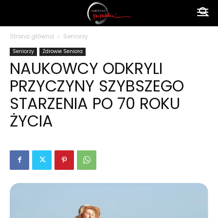
Ameryka
Strona główna
Seniorzy
Seniorzy
Zdrowie Seniora
po
NAUKOWCY ODKRYLI
PRZYCZYNY SZYBSZEGO
polsku
STARZENIA PO 70 ROKU
ŻYCIA