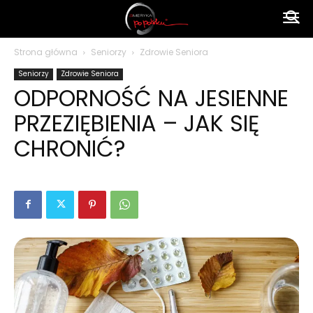
Ameryka
Strona główna
Seniorzy
Zdrowie Seniora
Seniorzy
Zdrowie Seniora
po
ODPORNOŚĆ NA JESIENNE
PRZEZIĘBIENIA – JAK SIĘ
polsku
CHRONIĆ?