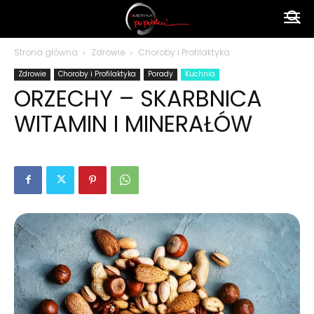
Ameryka
Strona główna
Zdrowie
Choroby i Profilaktyka
Zdrowie
Choroby i Profilaktyka
Porady
Kuchnia
po
ORZECHY – SKARBNICA
WITAMIN I MINERAŁÓW
polsku