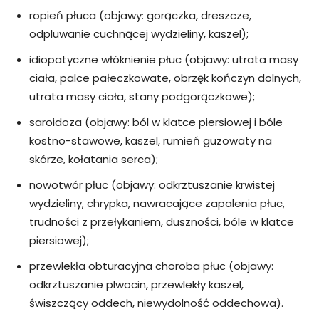
ropień płuca (objawy: gorączka, dreszcze,
odpluwanie cuchnącej wydzieliny, kaszel);
idiopatyczne włóknienie płuc (objawy: utrata masy
ciała, palce pałeczkowate, obrzęk kończyn dolnych,
utrata masy ciała, stany podgorączkowe);
saroidoza (objawy: ból w klatce piersiowej i bóle
kostno-stawowe, kaszel, rumień guzowaty na
skórze, kołatania serca);
nowotwór płuc (objawy: odkrztuszanie krwistej
wydzieliny, chrypka, nawracające zapalenia płuc,
trudności z przełykaniem, duszności, bóle w klatce
piersiowej);
przewlekła obturacyjna choroba płuc (objawy:
odkrztuszanie plwocin, przewlekły kaszel,
świszczący oddech, niewydolność oddechowa).