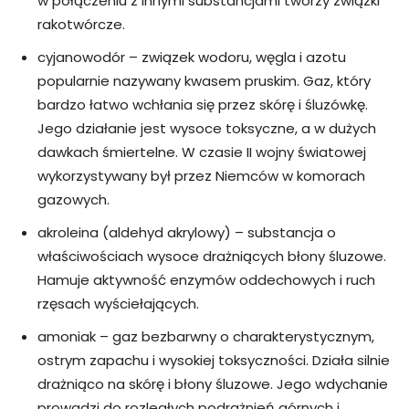
w połączeniu z innymi substancjami tworzy związki
rakotwórcze.
cyjanowodór – związek wodoru, węgla i azotu
popularnie nazywany kwasem pruskim. Gaz, który
bardzo łatwo wchłania się przez skórę i śluzówkę.
Jego działanie jest wysoce toksyczne, a w dużych
dawkach śmiertelne. W czasie II wojny światowej
wykorzystywany był przez Niemców w komorach
gazowych.
akroleina (aldehyd akrylowy) – substancja o
właściwościach wysoce drażniących błony śluzowe.
Hamuje aktywność enzymów oddechowych i ruch
rzęsach wyściełających.
amoniak – gaz bezbarwny o charakterystycznym,
ostrym zapachu i wysokiej toksyczności. Działa silnie
drażniąco na skórę i błony śluzowe. Jego wdychanie
prowadzi do rozległych podrażnień górnych i