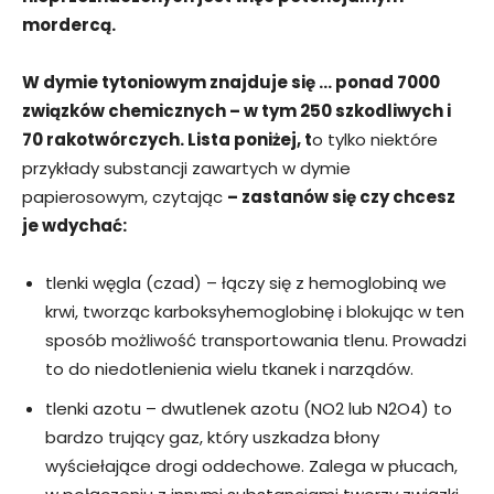
mordercą.
W dymie tytoniowym znajduje się … ponad 7000
związków chemicznych – w tym 250 szkodliwych i
70 rakotwórczych. Lista poniżej, t
o tylko niektóre
przykłady substancji zawartych w dymie
papierosowym, czytając
– zastanów się czy chcesz
je wdychać:
tlenki węgla (czad) – łączy się z hemoglobiną we
krwi, tworząc karboksyhemoglobinę i blokując w ten
sposób możliwość transportowania tlenu. Prowadzi
to do niedotlenienia wielu tkanek i narządów.
tlenki azotu – dwutlenek azotu (NO2 lub N2O4) to
bardzo trujący gaz, który uszkadza błony
wyściełające drogi oddechowe. Zalega w płucach,