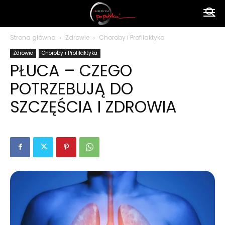
Ameryka
Strona główna
Zdrowie
Choroby i Profilaktyka
Zdrowie
Choroby i Profilaktyka
po
PŁUCA – CZEGO
POTRZEBUJĄ DO
polsku
SZCZĘŚCIA I ZDROWIA