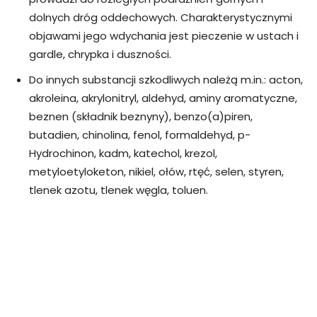
dolnych dróg oddechowych. Charakterystycznymi
objawami jego wdychania jest pieczenie w ustach i
gardle, chrypka i duszności.
Do innych substancji szkodliwych należą m.in.: acton,
akroleina, akrylonitryl, aldehyd, aminy aromatyczne,
beznen (składnik beznyny), benzo(a)piren,
butadien, chinolina, fenol, formaldehyd, p-
Hydrochinon, kadm, katechol, krezol,
metyloetyloketon, nikiel, ołów, rtęć, selen, styren,
tlenek azotu, tlenek węgla, toluen.