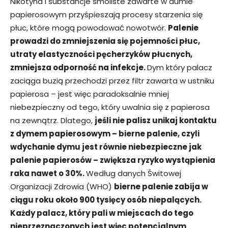
Nikotyna i substancje smoliste zawarte w dumie
papierosowym przyśpieszają procesy starzenia się
płuc, które mogą powodować nowotwór.
Palenie
prowadzi do zmniejszenia się pojemności płuc,
utraty elastyczności pęcherzyków płucnych,
zmniejsza odporność na infekcje.
Dym który palacz
zaciąga buzią przechodzi przez filtr zawarta w ustniku
papierosa – jest więc paradoksalnie mniej
niebezpieczny od tego, który uwalnia się z papierosa
na zewnątrz. Dlatego,
jeśli nie palisz unikaj kontaktu
z dymem papierosowym – bierne palenie, czyli
wdychanie dymu jest równie niebezpieczne jak
palenie papierosów – zwiększa ryzyko wystąpienia
raka nawet o 30%.
Według danych Świtowej
Organizacji Zdrowia (WHO)
bierne palenie zabija w
ciągu roku około 900 tysięcy osób niepalących.
Każdy palacz, który pali w miejscach do tego
nieprzeznaczonych jest więc potencjalnym