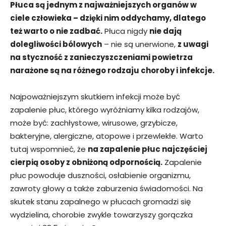
Płuca są jednym z najważniejszych organów w
ciele człowieka – dzięki nim oddychamy, dlatego
też warto o nie zadbać.
Płuca nigdy
nie dają
dolegliwości bólowych
– nie są unerwione,
z uwagi
na styczność z zanieczyszczeniami powietrza
narażone są na różnego rodzaju choroby i infekcje.
Najpoważniejszym skutkiem infekcji może być
zapalenie płuc, którego wyróżniamy kilka rodzajów,
może być: zachłystowe, wirusowe, grzybicze,
bakteryjne, alergiczne, atopowe i przewlekłe. Warto
tutaj wspomnieć, że
na zapalenie płuc najczęściej
cierpią osoby z obniżoną odpornością.
Zapalenie
płuc powoduje duszności, osłabienie organizmu,
zawroty głowy a także zaburzenia świadomości. Na
skutek stanu zapalnego w płucach gromadzi się
wydzielina, chorobie zwykle towarzyszy gorączka