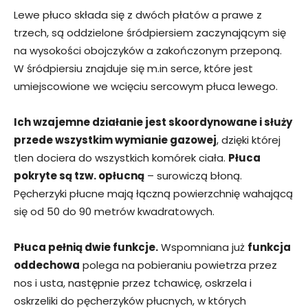
Lewe płuco składa się z dwóch płatów a prawe z
trzech, są oddzielone śródpiersiem zaczynającym się
na wysokości obojczyków a zakończonym przeponą.
W śródpiersiu znajduje się m.in serce, które jest
umiejscowione we wcięciu sercowym płuca lewego.
Ich wzajemne działanie jest skoordynowane i służy
przede wszystkim wymianie gazowej
, dzięki której
tlen dociera do wszystkich komórek ciała.
Płuca
pokryte są tzw. opłucną
– surowiczą błoną.
Pęcherzyki płucne mają łączną powierzchnię wahającą
się od 50 do 90 metrów kwadratowych.
Płuca pełnią dwie funkcje.
Wspomniana już
funkcja
oddechowa
polega na pobieraniu powietrza przez
nos i usta, następnie przez tchawicę, oskrzela i
oskrzeliki do pęcherzyków płucnych, w których