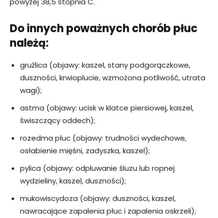
powyżej 38,5 stopnia C.
Do innych poważnych chorób płuc
należą:
gruźlica (objawy: kaszel, stany podgorączkowe,
duszności, krwioplucie, wzmożona potliwość, utrata
wagi);
astma (objawy: ucisk w klatce piersiowej, kaszel,
świszczący oddech);
rozedma płuc (objawy: trudności wydechowe,
osłabienie mięśni, zadyszka, kaszel);
pylica (objawy: odpluwanie śluzu lub ropnej
wydzieliny, kaszel, duszności);
mukowiscydoza (objawy: duszności, kaszel,
nawracające zapalenia płuc i zapalenia oskrzeli);