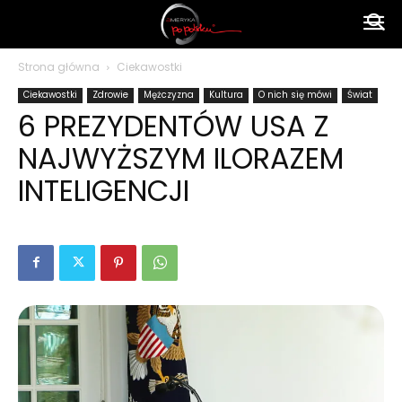
Ameryka
Strona główna
Ciekawostki
Ciekawostki
Zdrowie
Mężczyzna
Kultura
O nich się mówi
Świat
po
6 PREZYDENTÓW USA Z
NAJWYŻSZYM ILORAZEM
polsku
INTELIGENCJI