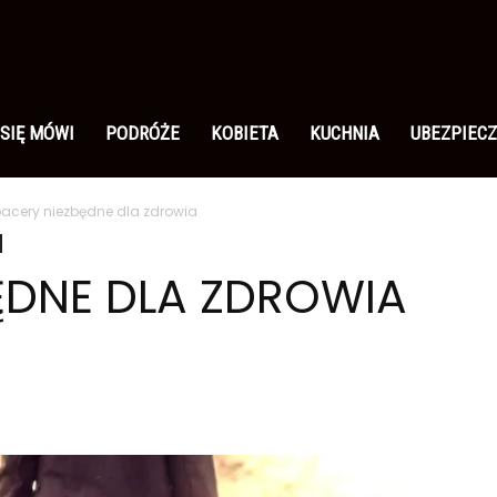
 SIĘ MÓWI
PODRÓŻE
KOBIETA
KUCHNIA
UBEZPIECZ
acery niezbędne dla zdrowia
ĘDNE DLA ZDROWIA