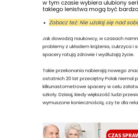
w tym czasie wybiera ulubiony ser
takiego lenistwa mogą być bardzo
Zobacz też: Nie użalaj się nad sob
Jak dowodzą naukowcy, w czasach namnoże
problemy z układem krążenia, cukrzyca i 
spacery ratują zdrowie i wydłużają życie.
Takie przekonania nabierają nowego znac
ostatnich 20 lat przeciętny Polak niemal p
kilkunastometrowe spacery w celu załatwi
szkoły. Dzisiaj, kiedy większość ludzi prz
wymuszone koniecznością, czy te dla rel