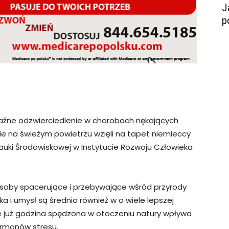
J
p
raźne odzwierciedlenie w chorobach nękających
ie na świeżym powietrzu wzięli na tapet niemieccy
auki Środowiskowej w Instytucie Rozwoju Człowieka
oby spacerujące i przebywające wśród przyrody
ika i umysł są średnio również w o wiele lepszej
 że już godzina spędzona w otoczeniu natury wpływa
ormonów stresu.