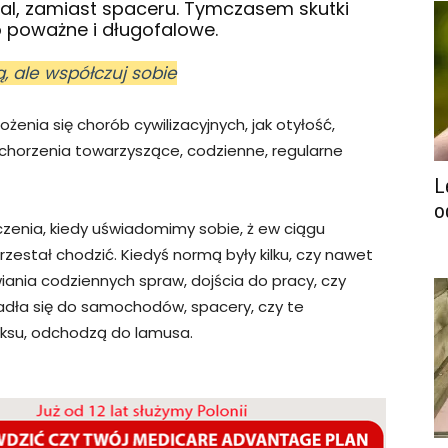
ial, zamiast spaceru. Tymczasem skutki
 poważne i długofalowe.
ą, ale współczuj sobie
nia się chorób cywilizacyjnych, jak otyłość,
schorzenia towarzyszące, codzienne, regularne
L
o
zenia, kiedy uświadomimy sobie, ż ew ciągu
rzestał chodzić. Kiedyś normą były kilku, czy nawet
ania codziennych spraw, dojścia do pracy, czy
esiadła się do samochodów, spacery, czy te
aksu, odchodzą do lamusa.