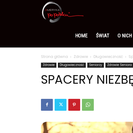
Ameryka
po
HOME
ŚWIAT
O NICH
Strona główna
Zdrowie
Długowieczność
Sp
polsku
Zdrowie
Długowieczność
Seniorzy
Zdrowie Seniora
SPACERY NIEZB