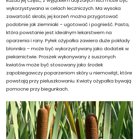
każda jej część, z wyjątkiem dojrzałych liści może być
wykorzystywana w celach leczniczych. Ma wysoka
zawartość skrobi, jej korzeń można przygotować
podobnie jak ziemniaki – ugotować i pognieść. Pasta,
która powstanie jest idealnym lekarstwem na
oparzenia i rany. Pyłek ożypałka zawiera duże pokłady
błonnika – może być wykorzystywany jako dodatek w
piekarnictwie. Proszek wykonywany z suszonych
kwiatów może być stosowany jako środek
zapobiegawczy poparzeniom skóry u niemowląt, które
powstają przy pieluszkowaniu. Kwiaty ożypałka bywają
pomocne przy biegunkach.