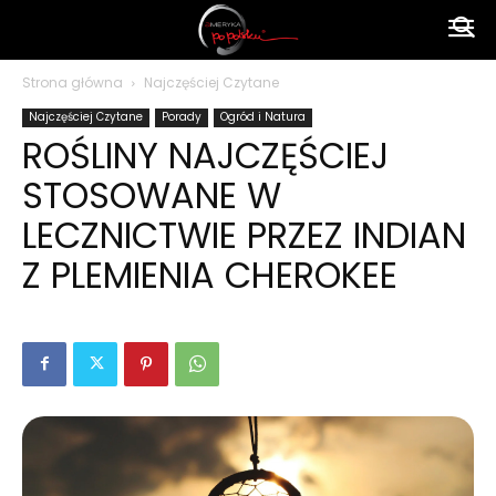
Ameryka
Strona główna
Najczęściej Czytane
Najczęściej Czytane
Porady
Ogród i Natura
po
ROŚLINY NAJCZĘŚCIEJ
STOSOWANE W
polsku
LECZNICTWIE PRZEZ INDIAN
Z PLEMIENIA CHEROKEE