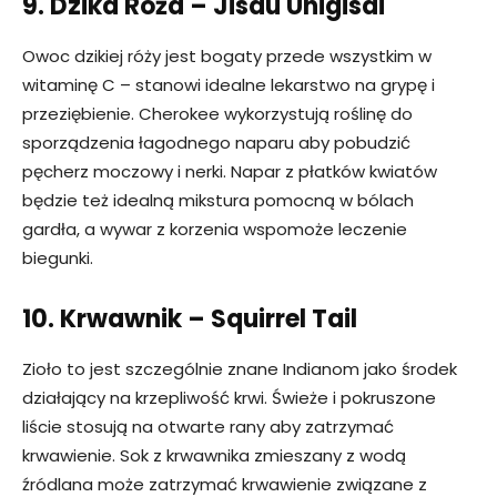
9. Dzika Róża – Jisdu Unigisdi
Owoc dzikiej róży jest bogaty przede wszystkim w
witaminę C – stanowi idealne lekarstwo na grypę i
przeziębienie. Cherokee wykorzystują roślinę do
sporządzenia łagodnego naparu aby pobudzić
pęcherz moczowy i nerki. Napar z płatków kwiatów
będzie też idealną mikstura pomocną w bólach
gardła, a wywar z korzenia wspomoże leczenie
biegunki.
10. Krwawnik – Squirrel Tail
Zioło to jest szczególnie znane Indianom jako środek
działający na krzepliwość krwi. Świeże i pokruszone
liście stosują na otwarte rany aby zatrzymać
krwawienie. Sok z krwawnika zmieszany z wodą
źródlana może zatrzymać krwawienie związane z