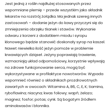
Jest jedną z roślin najdłużej stosowanych przez
wspomniane plemię – przede wszystkim jako składnik
lekarstw na rozstrój żołądka. Ma jednak szereg innych
zastosowań – dodanie jeżyn do kawy przyczyni się do
zmniejszenia obrzęku tkanek i stawów. Wykonanie
odwaru z korzeni z dodatkiem miodu i syropu
klonowego będzie stanowić doskonały syrop na kaszel.
Nawet niewielka ilość jeżyn pomoże w problemie
krwawiących dziąseł. Jeżyny poprawiają trawienie,
wzmacniają układ odpornościowy, korzystnie wpływają
na zdrowe funkcjonowanie serca, mogą być
wykorzystywane w profilaktyce nowotworów. Wypada
wspomnieć również o składnikach prozdrowotnych
zawartych w owocach: Witamina A, B6, C, E, K; tiamina,
ryboflawina; niacyna; kwas foliowy; wapń; żelazo;
magnez; fosfor; potas; cynk. Są bogatym źródłem
aminokwasów i błonnika.