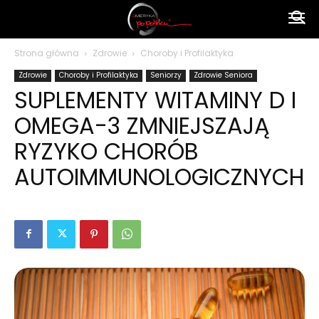
Ameryka
Strona główna
Zdrowie
Choroby i Profilaktyka
Zdrowie
Choroby i Profilaktyka
Seniorzy
Zdrowie Seniora
po
SUPLEMENTY WITAMINY D I
OMEGA-3 ZMNIEJSZAJĄ
polsku
RYZYKO CHORÓB
AUTOIMMUNOLOGICZNYCH