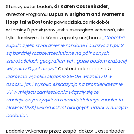
Starszy autor badań,
dr Karen Costenbader
,
dyrektor Programu
Lupus w Brigham and Women’s
Hospital w Bostonie
powiedziała, że niedobór
witaminy D powiązany jest z szeregiem schorzeń, nie
tylko łamliwymi kośćmi i zepsutymi zębami:
„Choroba
zapalna jelit, stwardnienie rozsiane i cukrzyca typu 2
są bardziej rozpowszechnione na północnych
szerokościach geograficznych, gdzie poziom krążącej
witaminy D jest niższy”
. Costenbader dodała, że
„zarówno wysokie stężenie 25-OH witaminy D w
osoczu, jak i wysoka ekspozycja na promieniowanie
UV w miejscu zamieszkania wiązały się ze
zmniejszonym ryzykiem reumatoidalnego zapalenia
stawów [RZS] wśród kobiet biorących udział w naszym
badaniu”.
Badanie wykonane przez zespół doktor Costenbader