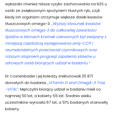
wykazało również niższe ryzyko zachorowania na RZS u
osób ze zwiększonym spożyciem tłustych ryb, czyli
kiedy ich organizm otrzymuje większe dawki kwasów
tłuszczowych omega-3.
„Wyższy stosunek kwasów
tłuszczowych omega-3 do całkowitej zawartości
lipidów w błonach krwinek czerwonych był związany z
mniejszą częstością występowania anty-CCP i
reumatoidalnych przeciwciał czynnikowych oraz
niższym stopniem progresji zapalenia stawów u
zdrowych osób biorących udział w badaniu.”
Dr Costenbader i jej koledzy zrekrutowali 25 871
dorosłych do badania
„VITamin D and OmegA-3 TriaL
-VITAL”
. Mężczyźni biorący udział w badaniu mieli co
najmniej 50 lat, a kobiety 55 lat. Średnia wieku
uczestników wynosiła 67 lat, a 51% badanych stanowiły
kobiety.