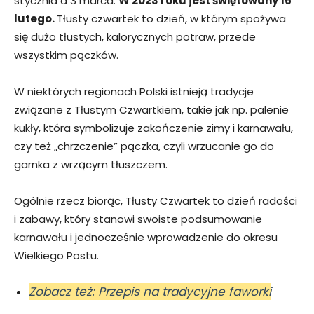
stycznia a 3 marca.
W 2023 roku jest świętowany 16
lutego.
Tłusty czwartek to dzień, w którym spożywa
się dużo tłustych, kalorycznych potraw, przede
wszystkim pączków.
W niektórych regionach Polski istnieją tradycje
związane z Tłustym Czwartkiem, takie jak np. palenie
kukły, która symbolizuje zakończenie zimy i karnawału,
czy też „chrzczenie” pączka, czyli wrzucanie go do
garnka z wrzącym tłuszczem.
Ogólnie rzecz biorąc, Tłusty Czwartek to dzień radości
i zabawy, który stanowi swoiste podsumowanie
karnawału i jednocześnie wprowadzenie do okresu
Wielkiego Postu.
Zobacz też: Przepis na tradycyjne faworki