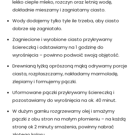
lekko ciepłe mleko, rozczyn oraz letnią wodę,
dokładnie mieszamy i zagniatamy ciasto.
Wody dodajemy tylko tyle ile trzeba, aby ciasto
dobrze się zagniatało.
Zagniecione i wyrobione ciasto przykrywamy
ściereczką i odstawiamy na 1 godzinę do
wyrośnięcia – powinno podwoić swoją objętość.
Drewnianą łyżką oprószoną mąką odrywamy porcje
ciasta, rozpłaszczamy, nakładamy marmoladę,
zlepiamy i formujemy pączki.
Uformowane pączki przykrywamy ściereczką i
pozostawiamy do wyrośnięcia na ok. 40 minut.
W dużym garnku rozgrzewamy olej i smażymy
pączki z obu stron na małym płomieniu – na każdą
stronę ok 2 minuty smażenia, powinny nabrać
złotego koloru.