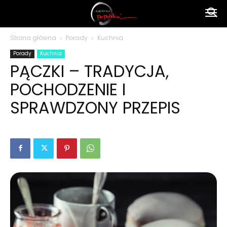
Ameryka
Strona główna
Porady
Kuchnia
Porady
Kuchnia
po
PĄCZKI – TRADYCJA,
POCHODZENIE I
polsku
SPRAWDZONY PRZEPIS