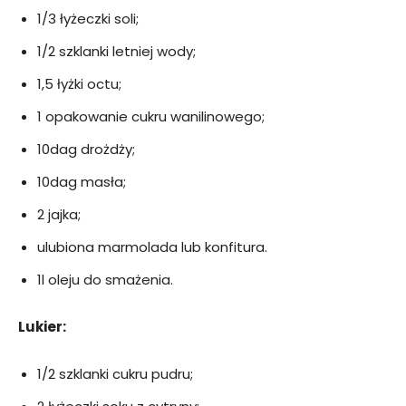
1/3 łyżeczki soli;
1/2 szklanki letniej wody;
1,5 łyżki octu;
1 opakowanie cukru wanilinowego;
10dag drożdży;
10dag masła;
2 jajka;
ulubiona marmolada lub konfitura.
1l oleju do smażenia.
Lukier:
1/2 szklanki cukru pudru;