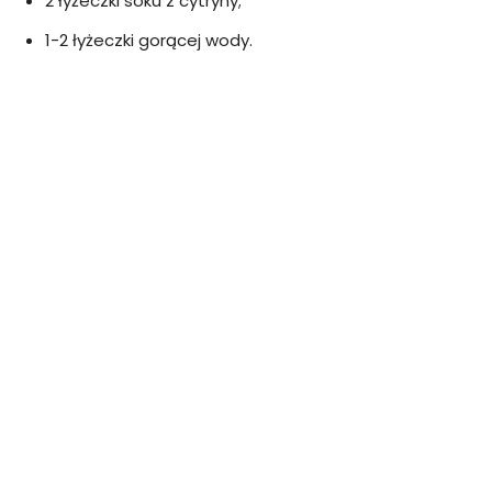
2 łyżeczki soku z cytryny;
1-2 łyżeczki gorącej wody.