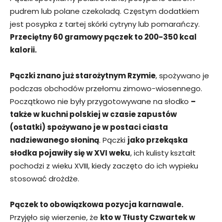
pudrem lub polane czekoladą. Częstym dodatkiem
jest posypka z tartej skórki cytryny lub pomarańczy.
Przeciętny 60 gramowy pączek to 200-350 kcal
kalorii.
Pączki znano już starożytnym Rzymie
, spożywano je
podczas obchodów przełomu zimowo-wiosennego.
Początkowo nie były przygotowywane na słodko
–
także w kuchni polskiej w czasie zapustów
(ostatki) spożywano je w postaci ciasta
nadziewanego słoniną
. Pączki
jako przekąska
słodka pojawiły się w XVI weku
, ich kulisty kształt
pochodzi z wieku XVIII, kiedy zaczęto do ich wypieku
stosować drożdże.
Pączek to obowiązkowa pozycja karnawale.
Przyjęło się wierzenie, że
kto w Tłusty Czwartek w