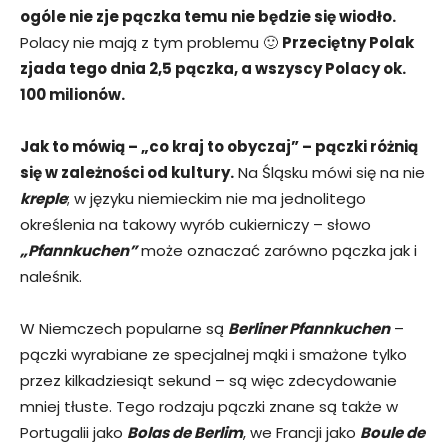
ogóle nie zje pączka temu nie będzie się wiodło.
Polacy nie mają z tym problemu 🙂
Przeciętny Polak
zjada tego dnia 2,5 pączka, a wszyscy Polacy ok.
100 milionów.
Jak to mówią – „co kraj to obyczaj” – pączki różnią
się w zależności od kultury.
Na Śląsku mówi się na nie
kreple
; w języku niemieckim nie ma jednolitego
określenia na takowy wyrób cukierniczy – słowo
„Pfannkuchen”
może oznaczać zarówno pączka jak i
naleśnik.
W Niemczech popularne są
Berliner Pfannkuchen
–
pączki wyrabiane ze specjalnej mąki i smażone tylko
przez kilkadziesiąt sekund – są więc zdecydowanie
mniej tłuste. Tego rodzaju pączki znane są także w
Portugalii jako
Bolas de Berlim
, we Francji jako
Boule de