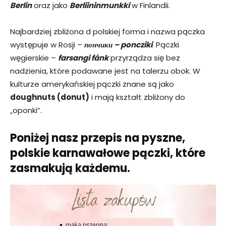
Berlin
oraz jako
Berliininmunkki
w Finlandii.
Najbardziej zbliżona d polskiej forma i nazwa pączka
występuje w Rosji –
пончики – poncziki
. Pączki
węgierskie –
farsangi fánk
przyrządza się bez
nadzienia, które podawane jest na talerzu obok. W
kulturze amerykańskiej pączki znane są jako
doughnuts (donut)
i mają kształt zbliżony do
„oponki”.
Poniżej nasz przepis na pyszne,
polskie karnawałowe pączki, które
zasmakują każdemu.