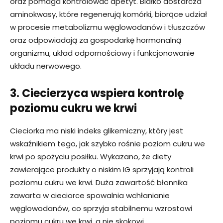
oraz pomaga kontrolować apetyt. Białko dostarcza
aminokwasy, które regenerują komórki, biorące udział
w procesie metabolizmu węglowodanów i tłuszczów
oraz odpowiadają za gospodarkę hormonalną
organizmu, układ odpornościowy i funkcjonowanie
układu nerwowego.
3. Ciecierzyca wspiera kontrolę
poziomu cukru we krwi
Cieciorka ma niski indeks glikemiczny, który jest
wskaźnikiem tego, jak szybko rośnie poziom cukru we
krwi po spożyciu posiłku. Wykazano, że diety
zawierające produkty o niskim IG sprzyjają kontroli
poziomu cukru we krwi. Duża zawartość błonnika
zawarta w cieciorce spowalnia wchłanianie
węglowodanów, co sprzyja stabilnemu wzrostowi
poziomu cukru we krwi, a nie skokowi.