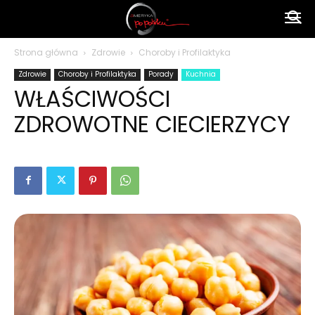
Ameryka
Strona główna
Zdrowie
Choroby i Profilaktyka
Zdrowie
Choroby i Profilaktyka
Porady
Kuchnia
po
WŁAŚCIWOŚCI
ZDROWOTNE CIECIERZYCY
polsku