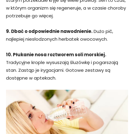
starym porzekadle kryje się wiele prawdy. Sen to czas,
w którym organizm się regeneruje, a w czasie choroby
potrzebuje go więcej.
9. Dbać o odpowiednie nawodnienie.
Dużo pić,
najlepiej niesłodzonych herbatek owocowych.
10. Płukanie nosa roztworem soli morskiej.
Tradycyjne krople wysuszają śluzówkę i pogarszają
stan. Zastąp je irygacjami. Gotowe zestawy są
dostępne w aptekach.