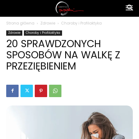
Ameryka
Strona główna
Zdrowie
Choroby i Profilaktyka
Zdrowie
Choroby i Profilaktyka
po
20 SPRAWDZONYCH
SPOSOBÓW NA WALKĘ Z
polsku
PRZEZIĘBIENIEM