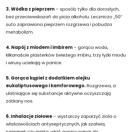
3. Wódka z pieprzem
– sposób tylko dla dorosłych,
bez przeciwwskazań do picia alkoholu. Leczniczo „50”
suto zaprawiona pieprzem rozgrzewa i pobudza
metabolizm.
4. Napój z miodem i imbirem
– gorąca woda,
kilkanaście plasterków świeżego imbiru, trzy łyżki miodu
i wirusy uciekają w panice.
5. Gorąca kąpiel z dodatkiem olejku
eukaliptusowego i kamforowego.
Rozgrzewa, a
ulatniające się substancje aktywne oczyszczają
zatkany nos.
6. Inhalacje ziołowe
– wystarczy zaparzyć zioła o
właściwościach antyseptycznych, jak szałwia,
rumianek czy mięta, wlać gorący napar do