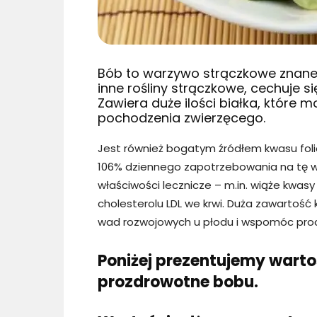
Bób to warzywo strączkowe znane 
inne rośliny strączkowe, cechuje s
Zawiera duże ilości białka, które 
pochodzenia zwierzęcego.
Jest również bogatym źródłem kwasu fol
106% dziennego zapotrzebowania na tę wi
właściwości lecznicze – m.in. wiąże kwasy
cholesterolu LDL we krwi. Duża zawarto
wad rozwojowych u płodu i wspomóc proce
Poniżej prezentujemy warto
prozdrowotne bobu.