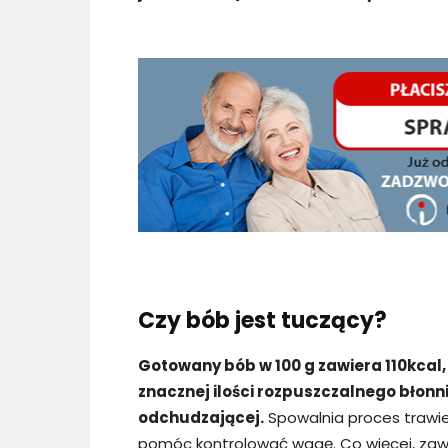
Czy bób jest tuczący?
Gotowany bób w 100 g zawiera 110kcal, j
znacznej ilości rozpuszczalnego błonn
odchudzającej.
Spowalnia proces trawie
pomóc kontrolować wagę. Co więcej, zawa