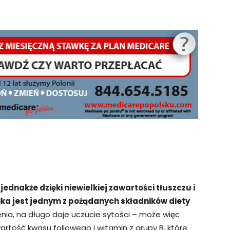
ednakże dzięki niewielkiej zawartości tłuszczu i
ika jest jednym z pożądanych składników diety
nia, na długo daje uczucie sytości – może więc
rtość kwasu foliowego i witamin z grupy B, które