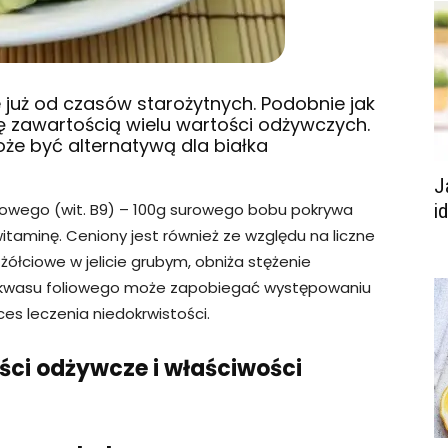
już od czasów starożytnych. Podobnie jak
ię zawartością wielu wartości odżywczych.
może być alternatywą dla białka
J
iowego (wit. B9) – 100g surowego bobu pokrywa
i
taminę. Ceniony jest również ze względu na liczne
 żółciowe w jelicie grubym, obniża stężenie
ść kwasu foliowego może zapobiegać występowaniu
s leczenia niedokrwistości.
ści odżywcze i właściwości