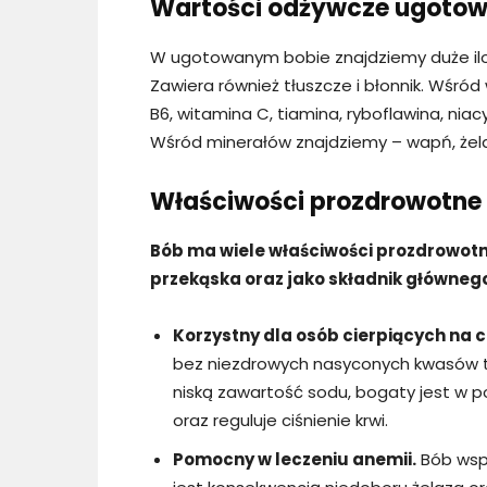
Wartości odżywcze ugoto
W ugotowanym bobie znajdziemy duże iloś
Zawiera również tłuszcze i błonnik. Wśró
B6, witamina C, tiamina, ryboflawina, nia
Wśród minerałów znajdziemy – wapń, żelaz
Właściwości prozdrowotne
Bób ma wiele właściwości prozdrowotn
przekąska oraz jako składnik główneg
Korzystny dla osób cierpiących na 
bez niezdrowych nasyconych kwasów 
niską zawartość sodu, bogaty jest w p
oraz reguluje ciśnienie krwi.
Pomocny w leczeniu anemii.
Bób wspi