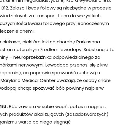
az anemii megaloblastycznej, która wywołana jest
B12. Żelazo i kwas foliowy są niezbędne w procesie
iedzialnych za transport tlenu do wszystkich
dużych ilości kwasu foliowego przy jednoczesnym
eczenie anemii.
 ciekawe, niektóre leki na chorobę Parkinsona
est on naturalnym źródłem lewodopy. Substancja to
miny – neuroprzekaźnika odpowiedzialnego za
órkami nerwowymi. Lewodopa przenosi się z krwi
 dopaminę, co poprawia sprawność ruchową u
 of Maryland Medical Center uważają, że osoby chore
 lewodopą, chcąc spożywać bób powinny najpierw
mu.
Bób zawiera w sobie wapń, potas i magnez,
lnych produktów alkalizujących (zasadotwórczych).
ganizmu warto po niego sięgnąć.