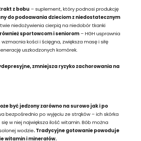
trakt z bobu
– suplement, który podnosi produkcję
cany do podoawania dzieciom z niedostatecznym
wie niedożywienia cierpią na niedobór tkanki
t również sportowcom i seniorom
– HGH usprawnia
wzmacnia kości i ścięgna, zwiększa masę i siłę
generację uszkodzonych komórek.
ydepresyjne, zmniejsza ryzyko zachorowania na
że być jedzony zarówno na surowo jak i po
 bezpośrednio po wyjęciu ze strąków – ich skórka
 się w niej największa ilość witamin. Bób można
solonej wodzie
. Tradycyjne gotowanie powoduje
e witamin i minerałów.