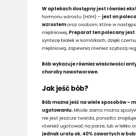
W aptekach dostępny jest również eks
hormonu wzrostu (HGH) –
jest on pole
wzrostem
oraz osobom, które w następst
mięśniowej
. Preparat ten polecany jes
syntezę białek w komórkach, dzięki czemu 
mięśniową, zapewnia również szybszą re
Bób wykazuje również właściwości ant
choroby nowotworowe.
Jak jeść bób?
Bób można jeść na wiele sposobów – mo
ugotowaniu.
Młode ziarna można spożywa
nie jest jeszcze twarda, ponadto znajduje
również ugotować na parze, lub w lekko o
jednak uratę ok. 40% zawartych w bobi