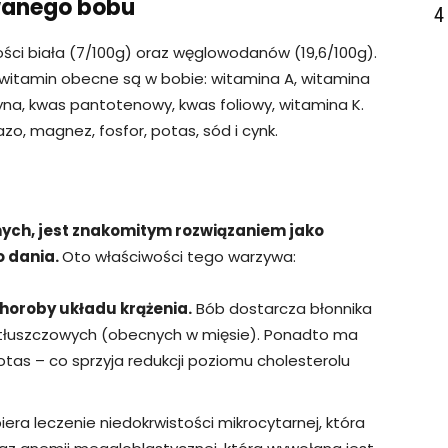
wanego bobu
4
ci biała (7/100g) oraz węglowodanów (19,6/100g).
d witamin obecne są w bobie: witamina A, witamina
cyna, kwas pantotenowy, kwas foliowy, witamina K.
o, magnez, fosfor, potas, sód i cynk.
ych, jest znakomitym rozwiązaniem jako
o dania.
Oto właściwości tego warzywa:
choroby układu krążenia.
Bób dostarcza błonnika
tłuszczowych (obecnych w mięsie). Ponadto ma
otas – co sprzyja redukcji poziomu cholesterolu
era leczenie niedokrwistości mikrocytarnej, która