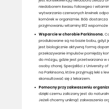
jest konsekwencją niedoboru żelaza or
niedoborem kwasu foliowgeo i witamin 
wytwarzania czerwonych krwinek odpow
komórek w organizmie. Bób dostarcza 
przyjmowaniu witaminy B12 wspomoże l
Wsparcie w chorobie Parkinsona.
Co
produkowane są na bazie bobu, gdyż j
jest biologicznie aktywną formą dopa
przekazywanie impulsów pomiędzy kom
do mózgu, gdzie jest przetwarzana w
osoby chorej. Specjaliści z University
na Parkinsona, które przyjmują leki s
skonsultować się z lekarzem.
Pomocny przy zakwaszeniu organiz
dzięki czemu zaliczany jest do natura
Jeżeli chcemy uniknąć zakwaszenia or