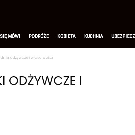
 SIĘ MÓWI
PODRÓŻE
KOBIETA
KUCHNIA
UBEZPIECZ
adniki odżywcze i właściwości
KI ODŻYWCZE I