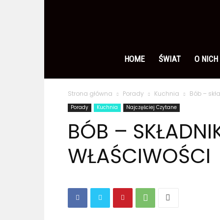
Ameryka
po
HOME
ŚWIAT
O NICH
Strona główna
Porady
Kuchnia
Bób – skł
polsku
Porady
Kuchnia
Najczęściej Czytane
BÓB – SKŁADNI
WŁAŚCIWOŚCI