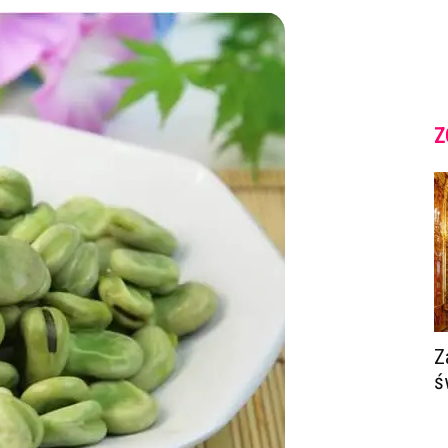
Z
Z
ś