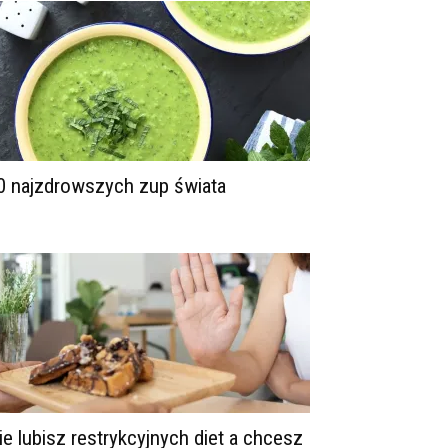
0 najzdrowszych zup świata
ie lubisz restrykcyjnych diet a chcesz