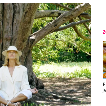
Z
P
j