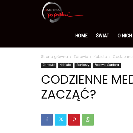
Ameryka
po
HOME
ŚWIAT
O NICH
Strona główna
Zdrowie
Kobieta
Codzienne 
polsku
Zdrowie
Kobieta
Seniorzy
Zdrowie Seniora
CODZIENNE MED
ZACZĄĆ?