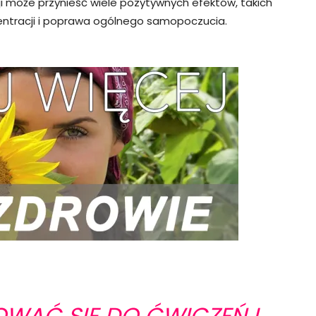
i może przynieść wiele pozytywnych efektów, takich
centracji i poprawa ogólnego samopoczucia.
WAĆ SIĘ DO ĆWICZEŃ I