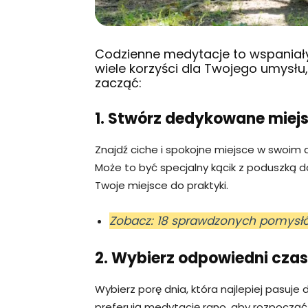
Codzienne medytacje to wspaniały
wiele korzyści dla Twojego umysłu, 
zacząć:
1. Stwórz dedykowane miej
Znajdź ciche i spokojne miejsce w swoim 
Może to być specjalny kącik z poduszką do
Twoje miejsce do praktyki.
Zobacz: 18 sprawdzonych pomysł
2. Wybierz odpowiedni czas
Wybierz porę dnia, która najlepiej pasuj
preferują medytację rano, aby rozpoczą