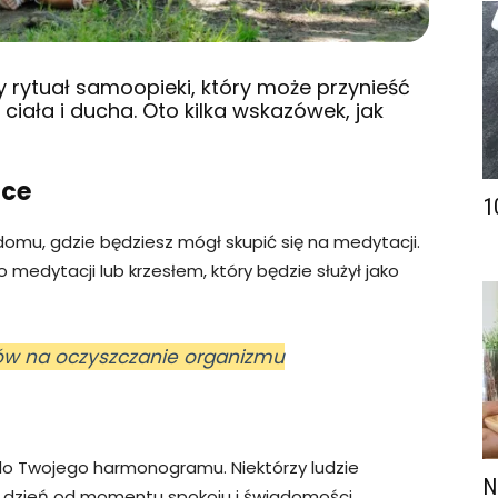
 rytuał samoopieki, który może przynieść
ciała i ducha. Oto kilka wskazówek, jak
sce
1
domu, gdzie będziesz mógł skupić się na medytacji.
 medytacji lub krzesłem, który będzie służył jako
ów na oczyszczanie organizmu
e do Twojego harmonogramu. Niektórzy ludzie
N
ć dzień od momentu spokoju i świadomości,