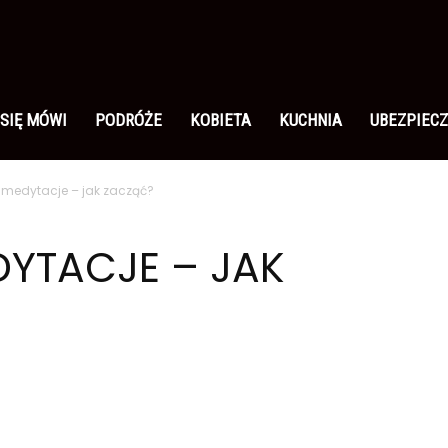
 SIĘ MÓWI
PODRÓŻE
KOBIETA
KUCHNIA
UBEZPIECZ
medytacje – jak zacząć?
YTACJE – JAK