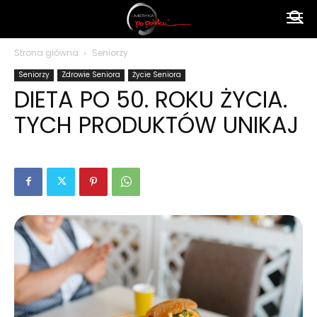
Ameryka
Strona główna
Seniorzy
Seniorzy
Zdrowie Seniora
Życie Seniora
po
DIETA PO 50. ROKU ŻYCIA.
TYCH PRODUKTÓW UNIKAJ
polsku