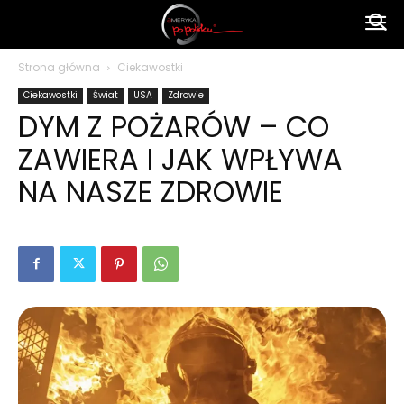
Ameryka
Strona główna
Ciekawostki
Ciekawostki
Świat
USA
Zdrowie
po
DYM Z POŻARÓW – CO
ZAWIERA I JAK WPŁYWA
polsku
NA NASZE ZDROWIE