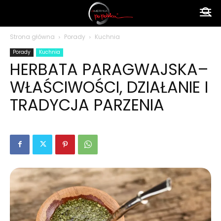
Ameryka
Strona główna
Porady
Kuchnia
Porady
Kuchnia
po
HERBATA PARAGWAJSKA–
WŁAŚCIWOŚCI, DZIAŁANIE I
polsku
TRADYCJA PARZENIA