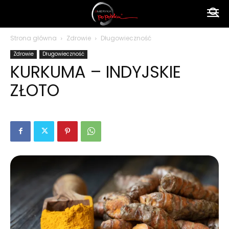
Ameryka
Strona główna
Zdrowie
Długowieczność
Zdrowie
Długowieczność
po
KURKUMA – INDYJSKIE
ZŁOTO
polsku