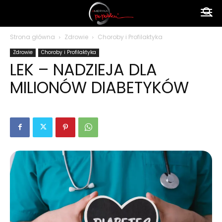
Ameryka
Strona główna
Zdrowie
Choroby i Profilaktyka
Zdrowie
Choroby i Profilaktyka
po
LEK – NADZIEJA DLA
MILIONÓW DIABETYKÓW
polsku