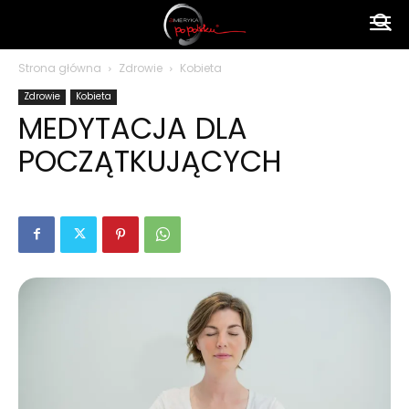
Ameryka
Strona główna
Zdrowie
Kobieta
Zdrowie
Kobieta
po
MEDYTACJA DLA
POCZĄTKUJĄCYCH
polsku