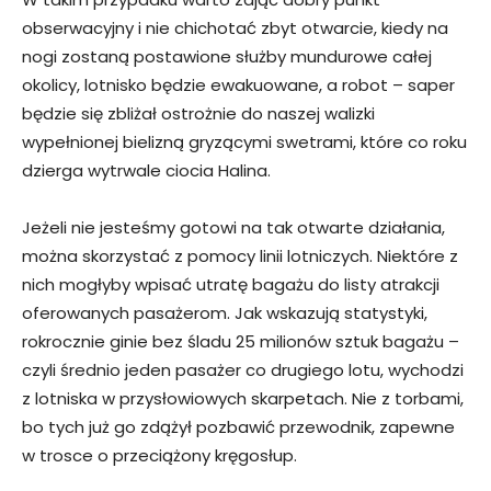
obserwacyjny i nie chichotać zbyt otwarcie, kiedy na
nogi zostaną postawione służby mundurowe całej
okolicy, lotnisko będzie ewakuowane, a robot – saper
będzie się zbliżał ostrożnie do naszej walizki
wypełnionej bielizną gryzącymi swetrami, które co roku
dzierga wytrwale ciocia Halina.
Jeżeli nie jesteśmy gotowi na tak otwarte działania,
można skorzystać z pomocy linii lotniczych. Niektóre z
nich mogłyby wpisać utratę bagażu do listy atrakcji
oferowanych pasażerom. Jak wskazują statystyki,
rokrocznie ginie bez śladu 25 milionów sztuk bagażu –
czyli średnio jeden pasażer co drugiego lotu, wychodzi
z lotniska w przysłowiowych skarpetach. Nie z torbami,
bo tych już go zdążył pozbawić przewodnik, zapewne
w trosce o przeciążony kręgosłup.