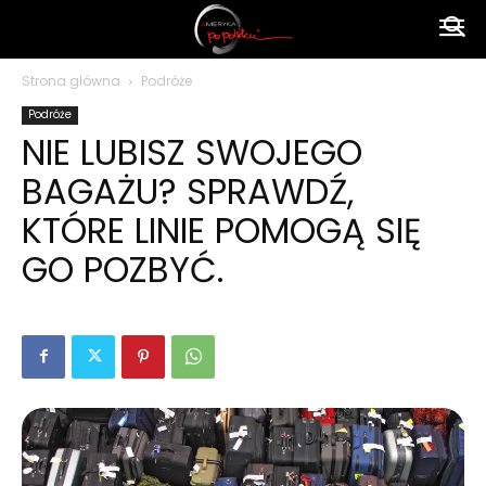
Ameryka
Strona główna
Podróże
Podróże
po
NIE LUBISZ SWOJEGO
BAGAŻU? SPRAWDŹ,
polsku
KTÓRE LINIE POMOGĄ SIĘ
GO POZBYĆ.