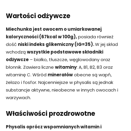
Wartości odżywcze
Miechunka jest owocem o umiarkowanej
kaloryczności (67kcal w 100g),
posiada również
dość
niski indeks glikemiczny (IG=35).
W jej skład
wchodzą
wszystkie podstawowe składniki
odżywcze
– białko, tłuszcze, węglowodany oraz
błonnik. Zawiera liczne
witaminy
: A, B1, B2, B3 oraz
witaminę C. Wśród
minerałów
obecne są wapń,
żelazo i fosfor. Najcenniejsze w physalis są jednak
substancje aktywne, nieobecne w innych owocach i
warzywach.
Właściwości prozdrowotne
Physalis oprócz wspomnianych witamin i