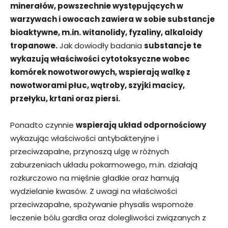
minerałów, powszechnie występujących w
warzywach i owocach zawiera w sobie substancje
bioaktywne, m.in. witanolidy, fyzaliny, alkaloidy
tropanowe.
Jak dowiodły badania
substancje te
wykazują właściwości cytotoksyczne wobec
komórek nowotworowych, wspierają walkę z
nowotworami płuc, wątroby, szyjki macicy,
przełyku, krtani oraz piersi.
Ponadto czynnie
wspierają układ odpornościowy
wykazując właściwości antybakteryjne i
przeciwzapalne, przynoszą ulgę w różnych
zaburzeniach układu pokarmowego, m.in. działają
rozkurczowo na mięśnie gładkie oraz hamują
wydzielanie kwasów. Z uwagi na właściwości
przeciwzapalne, spożywanie physalis wspomoże
leczenie bólu gardła oraz dolegliwości związanych z