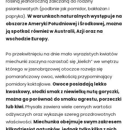
rośliną jednoroczną zaliczaną do rodziny
psiankowatych (podbnie jak pomidor, bakłażan i
papryka).
W warunkach naturalnych występuje na
obszarze Ameryki Południowej i Środkowej, można
ją spotkać również w Australii, Azji oraz na
wschodzie Europy.
Po przekwitnięciu na dnie mało wyrazistych kwiatów
miechunki zaczyna rozrastać się „kielich” we wnętrzu
którego w jasnobrązowej otoczce rozwija się
pomarańczowy owoc, wielkością przypominający
pomidory koktajlowe.
Owoce posiadają lekko
kwaskowy, słodki smak z niewielką nutą goryczki,
można go porównać do smaku agrestu, porzeczki
lub kiwi.
Physalis zawiera wiele cennych wartości
odżywczych oraz wykazuje szereg prozdrowotnych
właściwości.
Miechunka obejmuje swym zakresem
kilkadziesiąt gatunków, jednak tylko kilka z nich