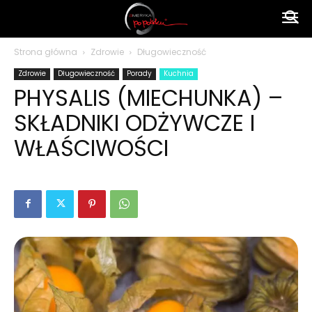
Ameryka
Strona główna
Zdrowie
Długowieczność
Zdrowie
Długowieczność
Porady
Kuchnia
po
PHYSALIS (MIECHUNKA) –
SKŁADNIKI ODŻYWCZE I
polsku
WŁAŚCIWOŚCI