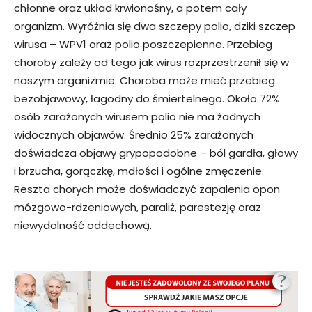
chłonne oraz układ krwionośny, a potem cały
organizm. Wyróżnia się dwa szczepy polio, dziki szczep
wirusa – WPV1 oraz polio poszczepienne. Przebieg
choroby zależy od tego jak wirus rozprzestrzenił się w
naszym organizmie. Choroba może mieć przebieg
bezobjawowy, łagodny do śmiertelnego. Około 72%
osób zarażonych wirusem polio nie ma żadnych
widocznych objawów. Średnio 25% zarażonych
doświadcza objawy grypopodobne – ból gardła, głowy
i brzucha, gorączkę, mdłości i ogólne zmęczenie.
Reszta chorych może doświadczyć zapalenia opon
mózgowo-rdzeniowych, paraliż, parestezję oraz
niewydolność oddechową.