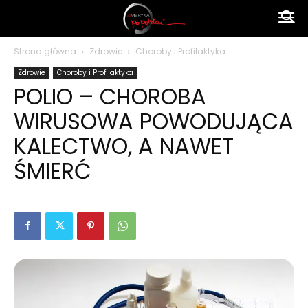
Ameryka
Strona główna
Zdrowie
Choroby i Profilaktyka
Zdrowie
Choroby i Profilaktyka
po
POLIO – CHOROBA
WIRUSOWA POWODUJĄCA
polsku
KALECTWO, A NAWET
ŚMIERĆ