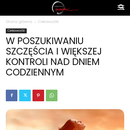
Ameryka
Strona główna
Ciekawostki
Ciekawostki
po
W POSZUKIWANIU
SZCZĘŚCIA I WIĘKSZEJ
polsku
KONTROLI NAD DNIEM
CODZIENNYM