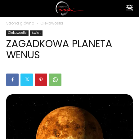
Ameryka
Strona główna
Ciekawostki
Ciekawostki
Świat
po
ZAGADKOWA PLANETA
WENUS
polsku