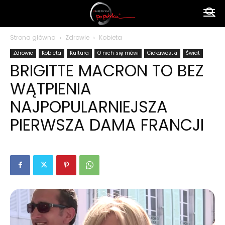
Ameryka
Strona główna
Zdrowie
Kobieta
Zdrowie
Kobieta
Kultura
O nich się mówi
Ciekawostki
Świat
po
BRIGITTE MACRON TO BEZ
WĄTPIENIA
polsku
NAJPOPULARNIEJSZA
PIERWSZA DAMA FRANCJI