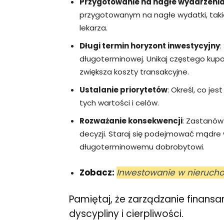
Przygotowanie na nagłe wydarzeni
przygotowanym na nagłe wydatki, taki
lekarza.
Długi termin horyzont inwestycyjny
:
długoterminowej. Unikaj częstego kup
zwiększa koszty transakcyjne.
Ustalanie priorytetów
: Określ, co je
tych wartości i celów.
Rozważanie konsekwencji
: Zastanów
decyzji. Staraj się podejmować mądre
długoterminowemu dobrobytowi.
Zobacz:
Inwestowanie w nierucho
Pamiętaj, że zarządzanie finans
dyscypliny i cierpliwości.