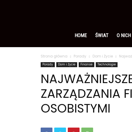
Ameryka
po
HOME
ŚWIAT
O NICH
Strona główna
Porady
Dom i Życie
Najważ
polsku
Porady
Dom i Życie
Finanse
Technologie
NAJWAŻNIEJSZ
ZARZĄDZANIA F
OSOBISTYMI