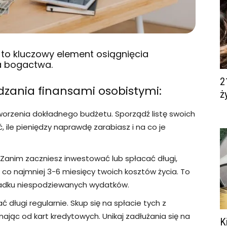
 to kluczowy element osiągnięcia
ia bogactwa.
2
dzania finansami osobistymi:
ż
tworzenia dokładnego budżetu. Sporządź listę swoich
ile pieniędzy naprawdę zarabiasz i na co je
: Zanim zaczniesz inwestować lub spłacać długi,
 co najmniej 3-6 miesięcy twoich kosztów życia. To
padku niespodziewanych wydatków.
ać długi regularnie. Skup się na spłacie tych z
jąc od kart kredytowych. Unikaj zadłużania się na
K