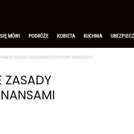
 SIĘ MÓWI
PODRÓŻE
KOBIETA
KUCHNIA
UBEZPIECZ
niejsze zasady zarządzania finansami osobistymi
E ZASADY
INANSAMI