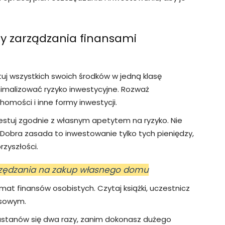
y zarządzania finansami
stuj wszystkich swoich środków w jedną klasę
malizować ryzyko inwestycyjne. Rozważ
homości i inne formy inwestycji.
westuj zgodnie z własnym apetytem na ryzyko. Nie
ć. Dobra zasada to inwestowanie tylko tych pieniędzy,
rzyszłości.
czędzania na zakup własnego domu
mat finansów osobistych. Czytaj książki, uczestnicz
nsowym.
astanów się dwa razy, zanim dokonasz dużego