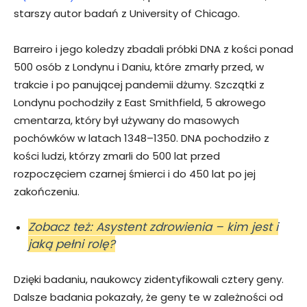
starszy autor badań z University of Chicago.
Barreiro i jego koledzy zbadali próbki DNA z kości ponad
500 osób z Londynu i Daniu, które zmarły przed, w
trakcie i po panującej pandemii dżumy. Szczątki z
Londynu pochodziły z East Smithfield, 5 akrowego
cmentarza, który był używany do masowych
pochówków w latach 1348–1350. DNA pochodziło z
kości ludzi, którzy zmarli do 500 lat przed
rozpoczęciem czarnej śmierci i do 450 lat po jej
zakończeniu.
Zobacz też: Asystent zdrowienia – kim jest i
jaką pełni rolę?
Dzięki badaniu, naukowcy zidentyfikowali cztery geny.
Dalsze badania pokazały, że geny te w zależności od