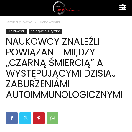
Ameryka
Strona główna
Ciekawostki
Ciekawostki
Najczęściej Czytane
po
NAUKOWCY ZNALEŹLI
POWIĄZANIE MIĘDZY
polsku
„CZARNĄ ŚMIERCIĄ” A
WYSTĘPUJĄCYMI DZISIAJ
ZABURZENIAMI
AUTOIMMUNOLOGICZNYMI