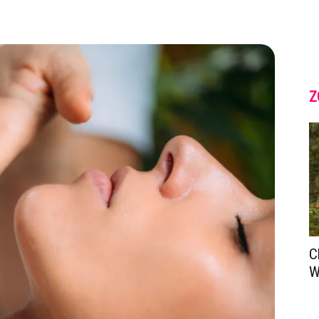
Z
C
W