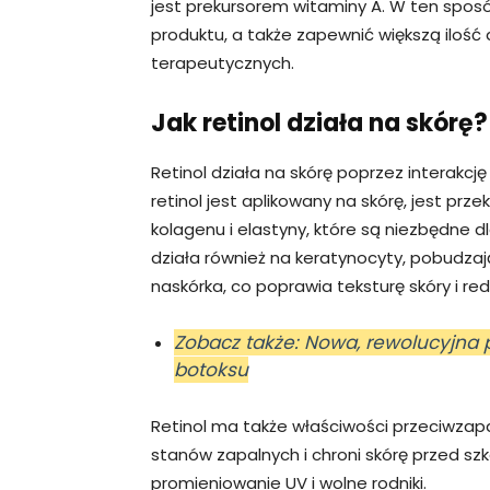
jest prekursorem witaminy A. W ten spos
produktu, a także zapewnić większą ilość
terapeutycznych.
Jak retinol działa na skórę?
Retinol działa na skórę poprzez interakcj
retinol jest aplikowany na skórę, jest prz
kolagenu i elastyny, które są niezbędne dla
działa również na keratynocyty, pobudza
naskórka, co poprawia teksturę skóry i re
Zobacz także: Nowa, rewolucyjna 
botoksu
Retinol ma także właściwości przeciwzap
stanów zapalnych i chroni skórę przed szk
promieniowanie UV i wolne rodniki.