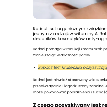
Retinol jest organicznym związkie
jednym z rodzajów witaminy A. Reti
składników kosmetyków anty-aging
Retinol pomaga w redukcji zmarszczek, pop
zmniejszając widoczność porów.
Zobacz też: Maseczka oczyszczają
Retinol jest również stosowany w leczeniu
przeciwzapalnie i łagodzi stany zapalne. 
może powodować podrażnienia i suchość s
Z czego pozyskiwany jest re