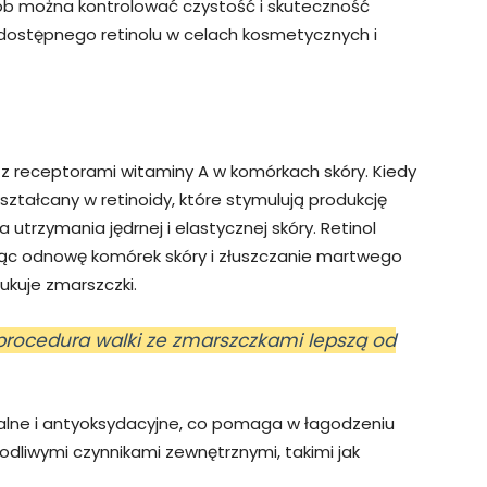
ób można kontrolować czystość i skuteczność
 dostępnego retinolu w celach kosmetycznych i
ę z receptorami witaminy A w komórkach skóry. Kiedy
ekształcany w retinoidy, które stymulują produkcję
 utrzymania jędrnej i elastycznej skóry. Retinol
jąc odnowę komórek skóry i złuszczanie martwego
dukuje zmarszczki.
procedura walki ze zmarszczkami lepszą od
alne i antyoksydacyjne, co pomaga w łagodzeniu
odliwymi czynnikami zewnętrznymi, takimi jak