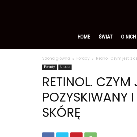
Ameryka
po
HOME
ŚWIAT
O NICH
Strona główna
Porady
Retinol. Czym jest, z 
polsku
Porady
Uroda
RETINOL. CZYM 
POZYSKIWANY I
SKÓRĘ