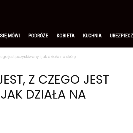
 SIĘ MÓWI
PODRÓŻE
KOBIETA
KUCHNIA
UBEZPIECZ
czego jest pozyskiwany i jak działa na skórę
JEST, Z CZEGO JEST
 JAK DZIAŁA NA