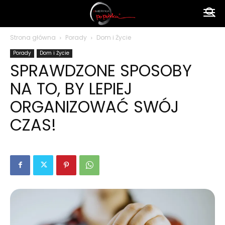
Ameryka
Strona główna
Porady
Dom i Życie
Porady
Dom i Życie
po
SPRAWDZONE SPOSOBY
NA TO, BY LEPIEJ
polsku
ORGANIZOWAĆ SWÓJ
CZAS!