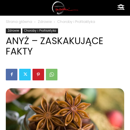
Ameryka
Strona główna
Zdrowie
Choroby i Profilaktyka
Zdrowie
Choroby i Profilaktyka
po
ANYŻ – ZASKAKUJĄCE
FAKTY
polsku