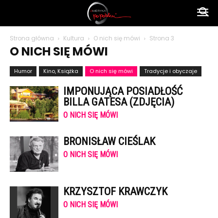
Ameryka
Strona główna
Kultura
O nich się mówi
Strona 3
O NICH SIĘ MÓWI
po
Humor
Kino, Książka
O nich się mówi
Tradycje i obyczaje
IMPONUJĄCA POSIADŁOŚĆ
polsku
BILLA GATESA (ZDJĘCIA)
O NICH SIĘ MÓWI
BRONISŁAW CIEŚLAK
O NICH SIĘ MÓWI
KRZYSZTOF KRAWCZYK
O NICH SIĘ MÓWI