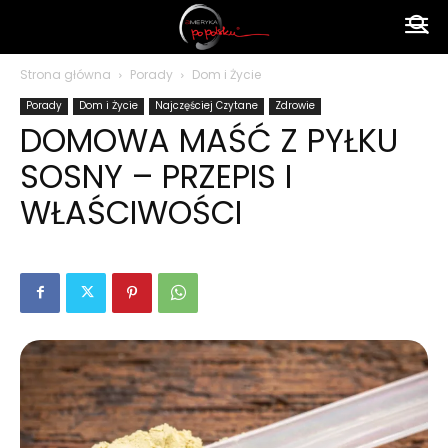
Ameryka
Strona główna
Porady
Dom i Życie
Porady
Dom i Życie
Najczęściej Czytane
Zdrowie
po
DOMOWA MAŚĆ Z PYŁKU
SOSNY – PRZEPIS I
polsku
WŁAŚCIWOŚCI