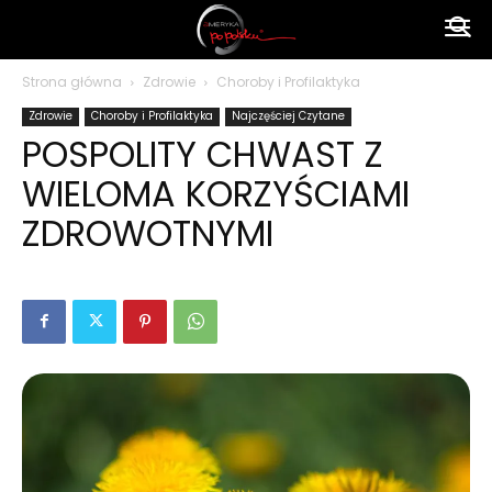
Ameryka
Strona główna
Zdrowie
Choroby i Profilaktyka
Zdrowie
Choroby i Profilaktyka
Najczęściej Czytane
po
POSPOLITY CHWAST Z
WIELOMA KORZYŚCIAMI
polsku
ZDROWOTNYMI