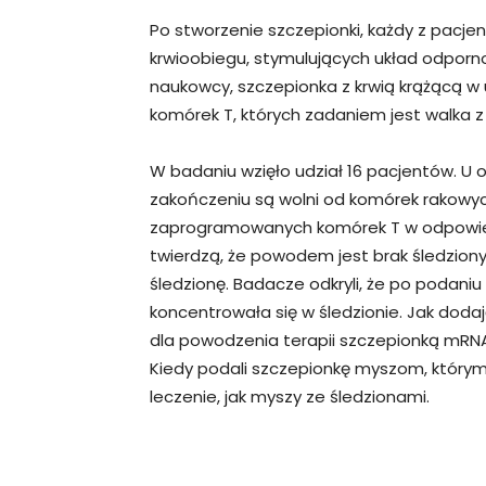
Po stworzenie szczepionki, każdy z pacj
krwioobiegu, stymulujących układ odporno
naukowcy, szczepionka z krwią krążącą 
komórek T, których zadaniem jest walka z
W badaniu wzięło udział 16 pacjentów. U oś
zakończeniu są wolni od komórek rakowych
zaprogramowanych komórek T w odpowied
twierdzą, że powodem jest brak śledziony
śledzionę. Badacze odkryli, że po podani
koncentrowała się w śledzionie. Jak doda
dla powodzenia terapii szczepionką mRNA
Kiedy podali szczepionkę myszom, którym 
leczenie, jak myszy ze śledzionami.