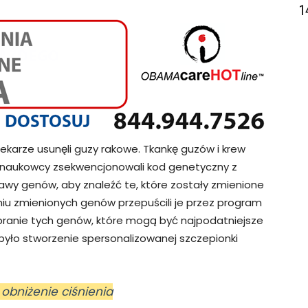
1
lekarze usunęli guzy rakowe. Tkankę guzów i krew
e naukowcy zsekwencjonowali kod genetyczny z
tawy genów, aby znaleźć te, które zostały zmienione
iu zmienionych genów przepuścili je przez program
ranie tych genów, które mogą być najpodatniejsze
yło stworzenie spersonalizowanej szczepionki
obniżenie ciśnienia