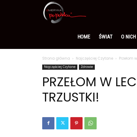
Ameryka
po
HOME
ŚWIAT
O NICH
Strona główna
Najczęściej Czytane
Przełom w 
polsku
Najczęściej Czytane
Zdrowie
PRZEŁOM W LEC
TRZUSTKI!