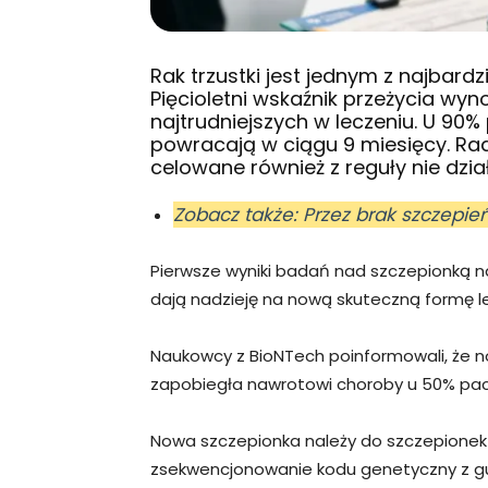
Rak trzustki jest jednym z najbar
Pięcioletni wskaźnik przeżycia wyn
najtrudniejszych w leczeniu. U 90%
powracają w ciągu 9 miesięcy. Rad
celowane również z reguły nie dział
Zobacz także: Przez brak szczepi
Pierwsze wyniki badań nad szczepionką n
dają nadzieję na nową skuteczną formę l
Naukowcy z BioNTech poinformowali, że no
zapobiegła nawrotowi choroby u 50% pacje
Nowa szczepionka należy do szczepionek
zsekwencjonowanie kodu genetyczny z guz