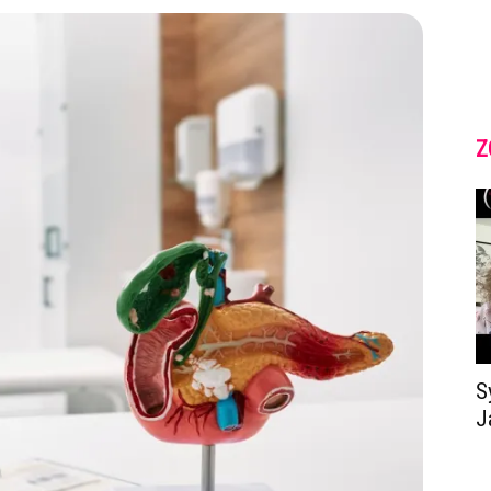
Z
S
J