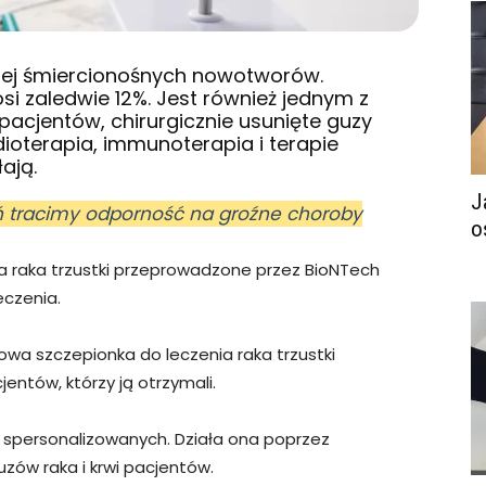
dziej śmiercionośnych nowotworów.
osi zaledwie 12%. Jest również jednym z
 pacjentów, chirurgicznie usunięte guzy
ioterapia, immunoterapia i terapie
ają.
J
eń tracimy odporność na groźne choroby
o
a raka trzustki przeprowadzone przez BioNTech
eczenia.
wa szczepionka do leczenia raka trzustki
ntów, którzy ją otrzymali.
 spersonalizowanych. Działa ona poprzez
ów raka i krwi pacjentów.