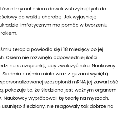
entów otrzymał osiem dawek wstrzykniętych do
ściowy do walki z chorobą. Jak wyjaśniają
w układzie limfatycznym ma pomóc w tworzeniu
 rakiem.
miu terapia powiodła się i 18 miesięcy po jej
. Osiem nie rozwinęło odpowiedniej ilości
zi na szczepionkę, aby zwalczyć raka. Naukowcy
. Siedmiu z ośmiu miało wraz z guzami wyciętą
u spersonalizowanej szczepionki mRNA jej zawartość
ją, pokazuje to, że śledziona jest ważnym organem
. Naukowcy wypróbowali tę teorię na myszach.
usunięto śledziony, nie reagowały tak dobrze na