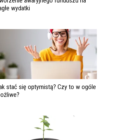
worzenie awaryjnego funduszu na
agłe wydatki
ak stać się optymistą? Czy to w ogóle
ożliwe?