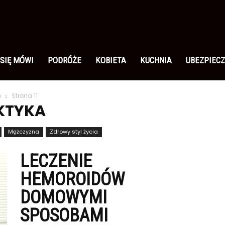
 SIĘ MÓWI
PODRÓŻE
KOBIETA
KUCHNIA
UBEZPIECZ
a
Strona 11
KTYKA
Mężczyzna
Zdrowy styl życia
LECZENIE
HEMOROIDÓW
DOMOWYMI
SPOSOBAMI