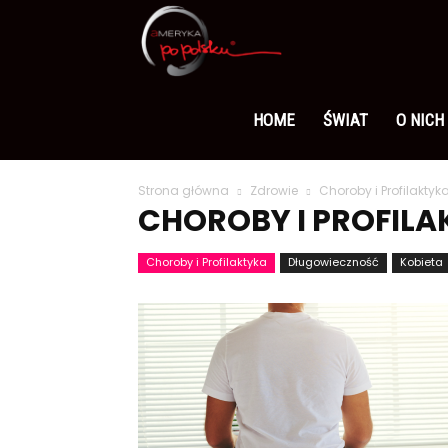
Ameryka
po
HOME
ŚWIAT
O NICH
Strona główna
Zdrowie
Choroby i Profilaktyk
polsku
CHOROBY I PROFILA
Choroby i Profilaktyka
Długowieczność
Kobieta