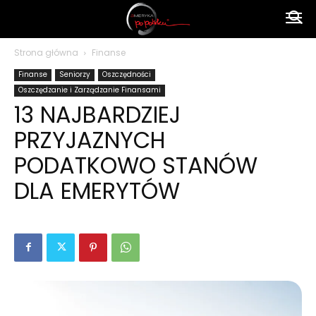
Ameryka
Strona główna
Finanse
Finanse
Seniorzy
Oszczędności
po
Oszczędzanie i Zarządzanie Finansami
13 NAJBARDZIEJ
PRZYJAZNYCH
polsku
PODATKOWO STANÓW
DLA EMERYTÓW