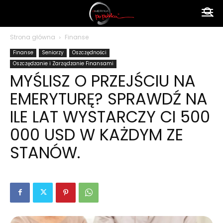
Ameryka
Strona główna
Finanse
Finanse
Seniorzy
Oszczędności
po
Oszczędzanie i Zarządzanie Finansami
MYŚLISZ O PRZEJŚCIU NA
EMERYTURĘ? SPRAWDŹ NA
polsku
ILE LAT WYSTARCZY CI 500
000 USD W KAŻDYM ZE
STANÓW.