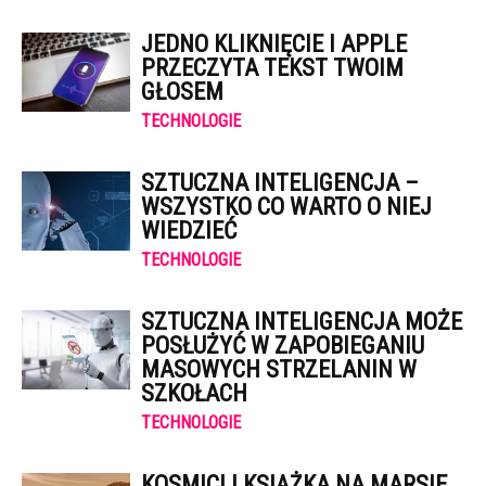
JEDNO KLIKNIĘCIE I APPLE
PRZECZYTA TEKST TWOIM
GŁOSEM
TECHNOLOGIE
SZTUCZNA INTELIGENCJA –
WSZYSTKO CO WARTO O NIEJ
WIEDZIEĆ
TECHNOLOGIE
SZTUCZNA INTELIGENCJA MOŻE
POSŁUŻYĆ W ZAPOBIEGANIU
MASOWYCH STRZELANIN W
SZKOŁACH
TECHNOLOGIE
KOSMICI I KSIĄŻKA NA MARSIE