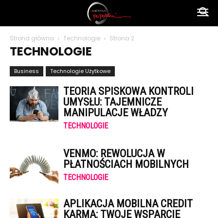
Ameryka
Strona główna
Technologie
Strona 2
TECHNOLOGIE
po
Business
Technologie Użytkowe
TEORIA SPISKOWA KONTROLI
polsku
UMYSŁU: TAJEMNICZE
MANIPULACJE WŁADZY
TECHNOLOGIE
VENMO: REWOLUCJA W
PŁATNOŚCIACH MOBILNYCH
TECHNOLOGIE
APLIKACJA MOBILNA CREDIT
KARMA: TWOJE WSPARCIE