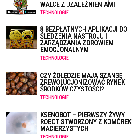
WALCE Z UZALEŻNIENIAMI
TECHNOLOGIE
8 BEZPŁATNYCH APLIKACJI DO
ŚLEDZENIA NASTROJU I
ZARZĄDZANIA ZDROWIEM
EMOCJONALNYM
TECHNOLOGIE
CZY ŻOŁĘDZIE MAJĄ SZANSĘ
ZREWOLUCJONIZOWAĆ RYNEK
ŚRODKÓW CZYSTOŚCI?
TECHNOLOGIE
KSENOBOT – PIERWSZY ŻYWY
ROBOT STWORZONY Z KOMÓREK
MACIERZYSTYCH
TECHNOLOGIE