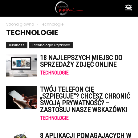
Ameryka
Strona główna
Technologie
TECHNOLOGIE
po
Business
Technologie Użytkowe
18 NAJLEPSZYCH MIEJSC DO
polsku
SPRZEDAŻY ZDJĘĆ ONLINE
TECHNOLOGIE
TWÓJ TELEFON CIĘ
„SZPIEGUJE”? CHCESZ CHRONIĆ
SWOJĄ PRYWATNOŚĆ? –
ZASTOSUJ NASZE WSKAZÓWKI
TECHNOLOGIE
8 APLIKACJI POMAGAJĄCYCH W