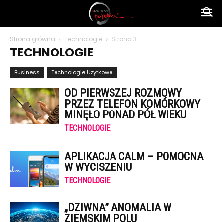
Ameryka
Strona główna
Technologie
Strona 3
TECHNOLOGIE
po
Business
Technologie Użytkowe
OD PIERWSZEJ ROZMOWY
polsku
PRZEZ TELEFON KOMÓRKOWY
MINĘŁO PONAD PÓŁ WIEKU
TECHNOLOGIE
APLIKACJA CALM – POMOCNA
W WYCISZENIU
TECHNOLOGIE
„DZIWNA” ANOMALIA W
ZIEMSKIM POLU