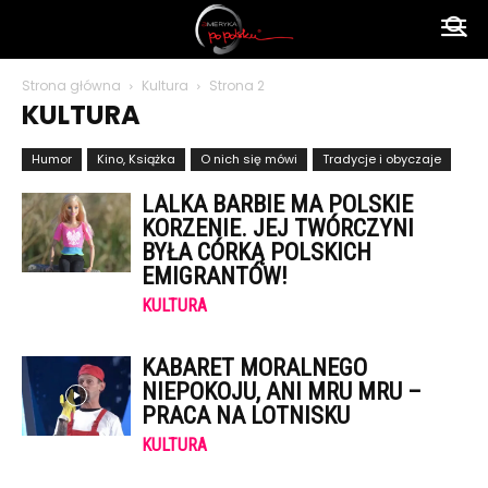
Ameryka
Strona główna
Kultura
Strona 2
KULTURA
po
Humor
Kino, Książka
O nich się mówi
Tradycje i obyczaje
LALKA BARBIE MA POLSKIE
polsku
KORZENIE. JEJ TWÓRCZYNI
BYŁA CÓRKĄ POLSKICH
EMIGRANTÓW!
KULTURA
KABARET MORALNEGO
NIEPOKOJU, ANI MRU MRU –
PRACA NA LOTNISKU
KULTURA