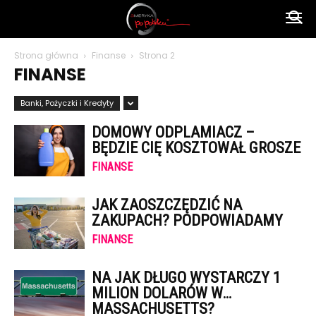
Ameryka
Strona główna
Finanse
Strona 2
FINANSE
po
Banki, Pożyczki i Kredyty
DOMOWY ODPLAMIACZ –
polsku
BĘDZIE CIĘ KOSZTOWAŁ GROSZE
FINANSE
JAK ZAOSZCZĘDZIĆ NA
ZAKUPACH? PODPOWIADAMY
FINANSE
NA JAK DŁUGO WYSTARCZY 1
MILION DOLARÓW W…
MASSACHUSETTS?