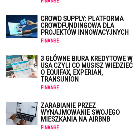
FINANSE
CROWD SUPPLY: PLATFORMA
CROWDFUNDINGOWA DLA
PROJEKTÓW INNOWACYJNYCH
FINANSE
3 GŁÓWNE BIURA KREDYTOWE W
USA CZYLI CO MUSISZ WIEDZIEĆ
O EQUIFAX, EXPERIAN,
TRANSUNION
FINANSE
ZARABIANIE PRZEZ
WYNAJMOWANIE SWOJEGO
MIESZKANIA NA AIRBNB
FINANSE