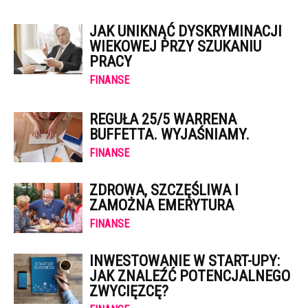
JAK UNIKNĄĆ DYSKRYMINACJI
WIEKOWEJ PRZY SZUKANIU
PRACY
FINANSE
REGUŁA 25/5 WARRENA
BUFFETTA. WYJAŚNIAMY.
FINANSE
ZDROWA, SZCZĘŚLIWA I
ZAMOŻNA EMERYTURA
FINANSE
INWESTOWANIE W START-UPY:
JAK ZNALEŹĆ POTENCJALNEGO
ZWYCIĘZCĘ?