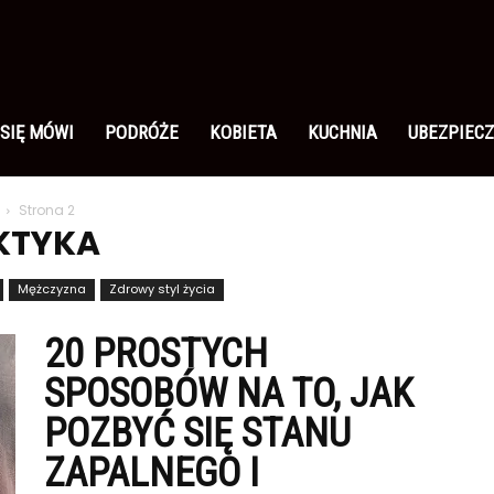
 SIĘ MÓWI
PODRÓŻE
KOBIETA
KUCHNIA
UBEZPIECZ
Strona 2
KTYKA
Mężczyzna
Zdrowy styl życia
20 PROSTYCH
SPOSOBÓW NA TO, JAK
POZBYĆ SIĘ STANU
ZAPALNEGO I