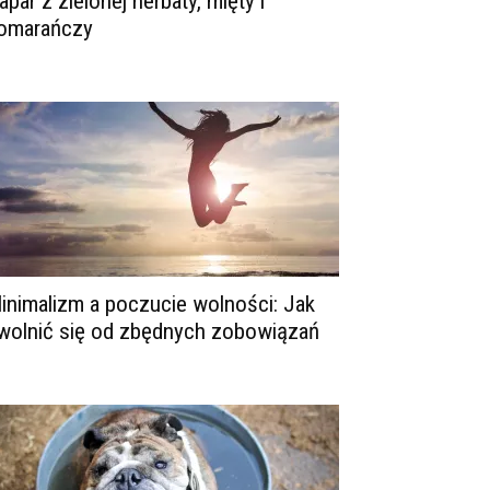
apar z zielonej herbaty, mięty i
omarańczy
inimalizm a poczucie wolności: Jak
wolnić się od zbędnych zobowiązań