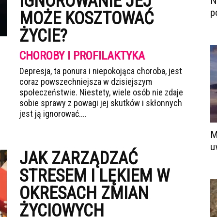
IGNOROWANIE JEJ
N
p
MOŻE KOSZTOWAĆ
ŻYCIE?
CHOROBY I PROFILAKTYKA
Depresja, ta ponura i niepokojąca choroba, jest
coraz powszechniejsza w dzisiejszym
społeczeństwie. Niestety, wiele osób nie zdaje
sobie sprawy z powagi jej skutków i skłonnych
jest ją ignorować....
M
u
JAK ZARZĄDZAĆ
STRESEM I LĘKIEM W
OKRESACH ZMIAN
ŻYCIOWYCH