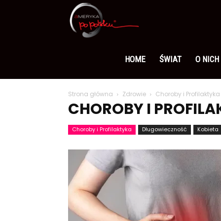
Ameryka
po
HOME
ŚWIAT
O NICH
Strona główna
Zdrowie
Choroby i Profilaktyka
polsku
CHOROBY I PROFILA
Choroby i Profilaktyka
Długowieczność
Kobieta