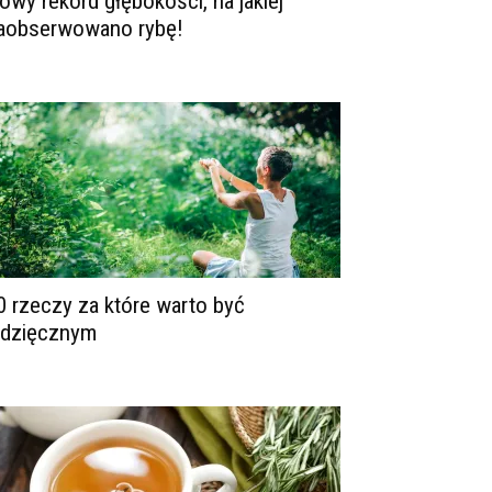
owy rekord głębokości, na jakiej
aobserwowano rybę!
0 rzeczy za które warto być
dzięcznym