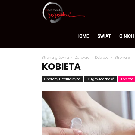
Ameryka
po
HOME
ŚWIAT
O NICH
Strona główna
Zdrowie
Kobieta
Strona 5
polsku
KOBIETA
Choroby i Profilaktyka
Długowieczność
Kobieta