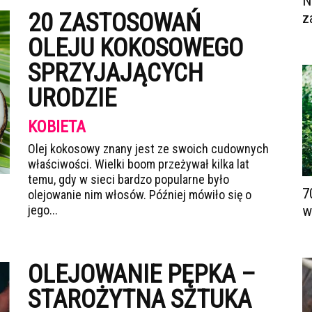
N
20 ZASTOSOWAŃ
z
OLEJU KOKOSOWEGO
SPRZYJAJĄCYCH
URODZIE
KOBIETA
Olej kokosowy znany jest ze swoich cudownych
właściwości. Wielki boom przeżywał kilka lat
temu, gdy w sieci bardzo popularne było
7
olejowanie nim włosów. Później mówiło się o
jego...
w
OLEJOWANIE PĘPKA –
STAROŻYTNA SZTUKA