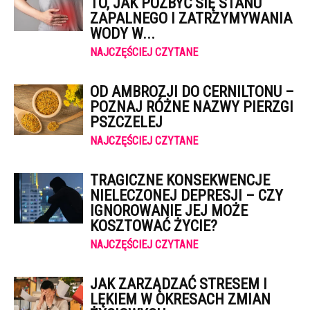
TO, JAK POZBYĆ SIĘ STANU
ZAPALNEGO I ZATRZYMYWANIA
WODY W...
NAJCZĘŚCIEJ CZYTANE
OD AMBROZJI DO CERNILTONU –
POZNAJ RÓŻNE NAZWY PIERZGI
PSZCZELEJ
NAJCZĘŚCIEJ CZYTANE
TRAGICZNE KONSEKWENCJE
NIELECZONEJ DEPRESJI – CZY
IGNOROWANIE JEJ MOŻE
KOSZTOWAĆ ŻYCIE?
NAJCZĘŚCIEJ CZYTANE
JAK ZARZĄDZAĆ STRESEM I
LĘKIEM W OKRESACH ZMIAN