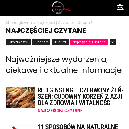
Ameryka
Strona główna
Najczęściej Czytane
Strona 3
NAJCZĘŚCIEJ CZYTANE
po
Ciekawostki
Finanse
Kultura
Najczęściej Czytane
Najważniejsze wydarzenia,
polsku
ciekawe i aktualne informacje
RED GINSENG – CZERWONY ŻEŃ-
SZEŃ: CUDOWNY KORZEŃ Z AZJI
DLA ZDROWIA I WITALNOŚCI
NAJCZĘŚCIEJ CZYTANE
11 SPOSOBÓW NA NATURALNE