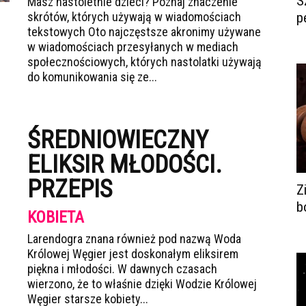
S
Masz nastoletnie dzieci? Poznaj znaczenie
skrótów, których używają w wiadomościach
p
tekstowych Oto najczęstsze akronimy używane
w wiadomościach przesyłanych w mediach
społecznościowych, których nastolatki używają
do komunikowania się ze...
ŚREDNIOWIECZNY
ELIKSIR MŁODOŚCI.
PRZEPIS
Z
b
KOBIETA
Larendogra znana również pod nazwą Woda
Królowej Węgier jest doskonałym eliksirem
piękna i młodości. W dawnych czasach
wierzono, że to właśnie dzięki Wodzie Królowej
Węgier starsze kobiety...