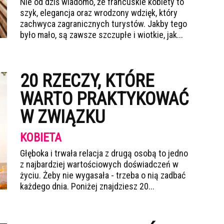
Nie od dziś wiadomo, że francuskie kobiety to
szyk, elegancja oraz wrodzony wdzięk, który
zachwyca zagranicznych turystów. Jakby tego
było mało, są zawsze szczupłe i wiotkie, jak...
20 RZECZY, KTÓRE
WARTO PRAKTYKOWAĆ
W ZWIĄZKU
KOBIETA
Głęboka i trwała relacja z drugą osobą to jedno
z najbardziej wartościowych doświadczeń w
życiu. Żeby nie wygasała - trzeba o nią zadbać
każdego dnia. Poniżej znajdziesz 20...