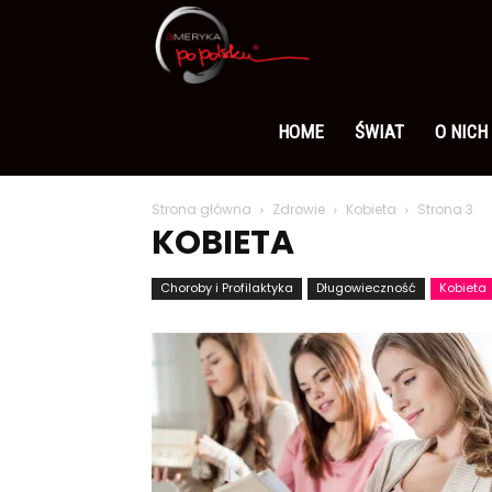
Ameryka
po
HOME
ŚWIAT
O NICH
Strona główna
Zdrowie
Kobieta
Strona 3
polsku
KOBIETA
Choroby i Profilaktyka
Długowieczność
Kobieta