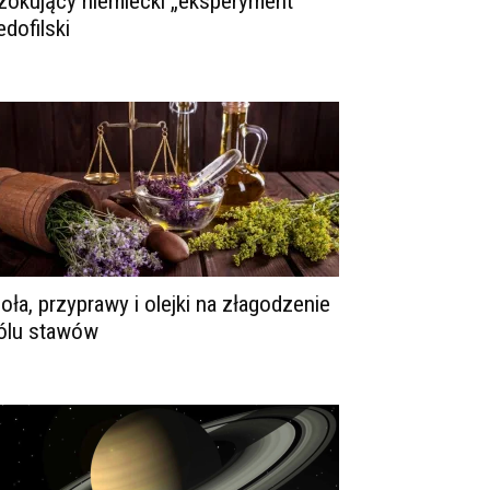
zokujący niemiecki „eksperyment”
edofilski
ioła, przyprawy i olejki na złagodzenie
ólu stawów