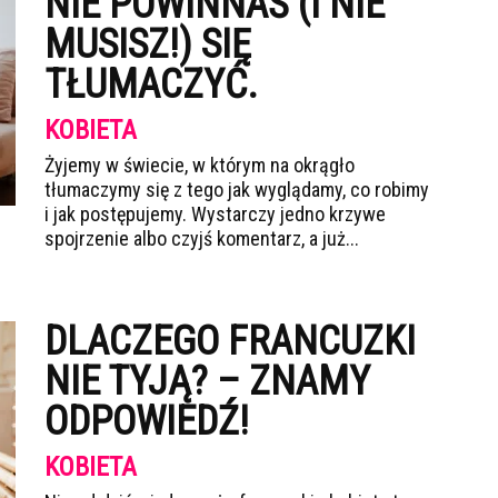
NIE POWINNAŚ (I NIE
MUSISZ!) SIĘ
TŁUMACZYĆ.
KOBIETA
Żyjemy w świecie, w którym na okrągło
tłumaczymy się z tego jak wyglądamy, co robimy
i jak postępujemy. Wystarczy jedno krzywe
spojrzenie albo czyjś komentarz, a już...
DLACZEGO FRANCUZKI
NIE TYJĄ? – ZNAMY
ODPOWIEDŹ!
KOBIETA