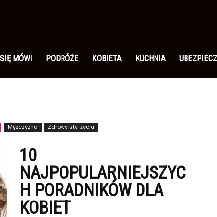
 SIĘ MÓWI
PODRÓŻE
KOBIETA
KUCHNIA
UBEZPIECZ
Mężczyzna
Zdrowy styl życia
10
NAJPOPULARNIEJSZYC
H PORADNIKÓW DLA
KOBIET